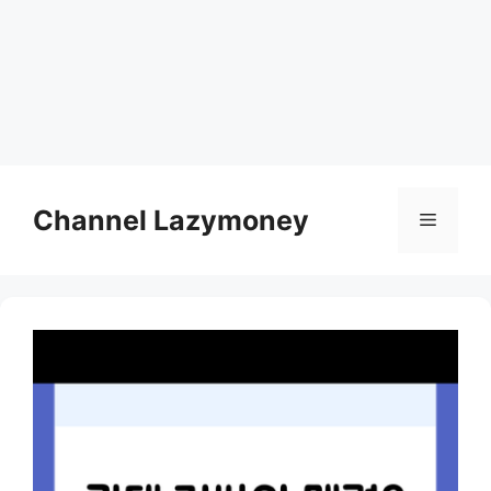
Skip
to
Channel Lazymoney
Menu
content