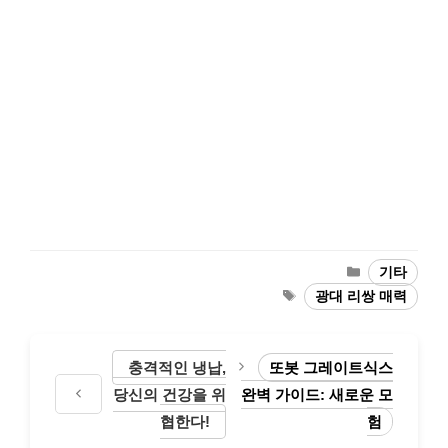
Categories
기타
Tags
광대 리쌍 매력
충격적인 냉납,
또봇 그레이트식스
당신의 건강을 위
완벽 가이드: 새로운 모
협한다!
험