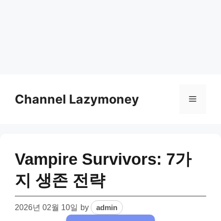
Skip
to
Channel Lazymoney
Menu
content
Vampire Survivors: 7가
지 생존 전략
2026년 02월 10일
by
admin