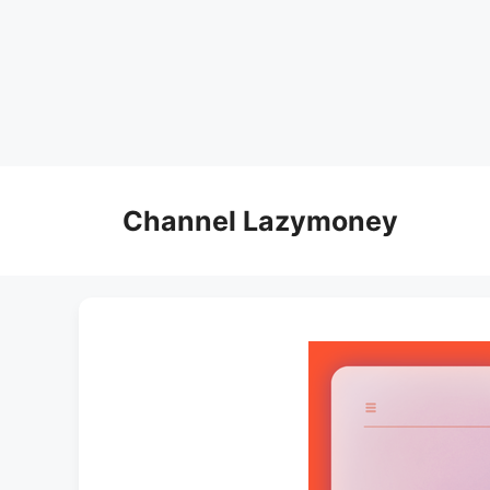
Skip
to
Channel Lazymoney
content