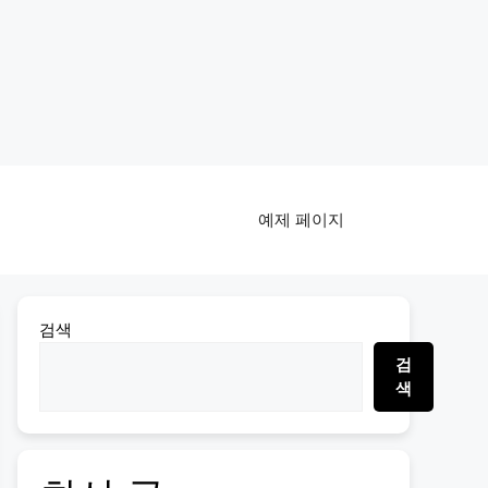
예제 페이지
검색
검
색