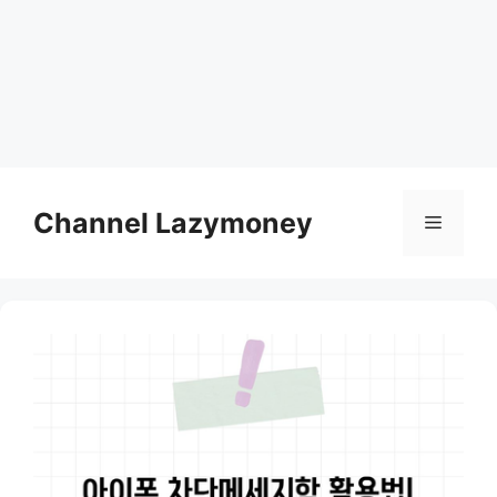
Skip
to
Channel Lazymoney
Menu
content